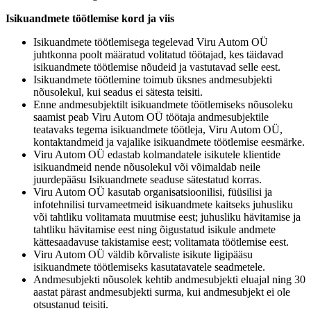
Isikuandmete töötlemise kord ja viis
Isikuandmete töötlemisega tegelevad Viru Autom OÜ
juhtkonna poolt määratud volitatud töötajad, kes täidavad
isikuandmete töötlemise nõudeid ja vastutavad selle eest.
Isikuandmete töötlemine toimub üksnes andmesubjekti
nõusolekul, kui seadus ei sätesta teisiti.
Enne andmesubjektilt isikuandmete töötlemiseks nõusoleku
saamist peab Viru Autom OÜ töötaja andmesubjektile
teatavaks tegema isikuandmete töötleja, Viru Autom OÜ,
kontaktandmeid ja vajalike isikuandmete töötlemise eesmärke.
Viru Autom OÜ edastab kolmandatele isikutele klientide
isikuandmeid nende nõusolekul või võimaldab neile
juurdepääsu Isikuandmete seaduse sätestatud korras.
Viru Autom OÜ kasutab organisatsioonilisi, füüsilisi ja
infotehnilisi turvameetmeid isikuandmete kaitseks juhusliku
või tahtliku volitamata muutmise eest; juhusliku hävitamise ja
tahtliku hävitamise eest ning õigustatud isikule andmete
kättesaadavuse takistamise eest; volitamata töötlemise eest.
Viru Autom OÜ väldib kõrvaliste isikute ligipääsu
isikuandmete töötlemiseks kasutatavatele seadmetele.
Andmesubjekti nõusolek kehtib andmesubjekti eluajal ning 30
aastat pärast andmesubjekti surma, kui andmesubjekt ei ole
otsustanud teisiti.