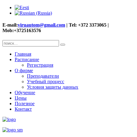
E-mail:
viruautom@gmail.com
| Tel: +372 3373065 |
Mob:+3725163576
Главная
Расписание
Регистрация
О фирме
Преподаватели
Учебный процесс
Условия защиты данных
Обучение
Цены
Полезное
Контакт