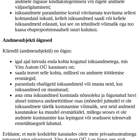
andmete õigsuse kindlakstegemiseni või õigete andmete
väljaselgitamiseni;
isikuandmete parandamise korral viivitamata teavitama sellest
kolmandaid isikuid, kellelt isikuandmed saadi või kellele
isikuandmeid edastati, kui see on tehniliselt võimalik ega too
kaasa ebaproportsionaalselt suuri kulutusi.
Andmesubjekti õigused
Kliendil (andmesubjektil) on õigus:
igal ajal tutvuda enda kohta kogutud isikuandmetega, mis
Viru Autom OÜ kasutuses on;
saada teavet selle kohta, millised on andmete töötlemise
eesmärgid;
parandada ebaõigeid isikuandmeid või muuta neid, kui
isikuandmed on muutunud;
asta oma isikuandmed kustutada nõusoleku ja õigustatud huvi
alusel toimuva andmetöötluse osas (mõnedel juhtudel ei ole
isikuandmete täielik kustutamine võimalik, sest neid andmeid
kasutatakse ka muudel eesmärkidel, millega seoses ei ole
andmete kustutamine kas lepingust või seadusest tulenevalt
ennetähtaegselt lubatud.
Eeldame, et meie kodulehte kasutades olete meie privaatsusteatisega
tutvunud ning nõustunud. Viru Autom OÜ-l on õigus aeg-ajalt