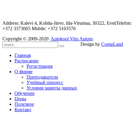
Address: Kalevi 4, Kohtla-Järve, Ida-Virumaa, 30322, EestiTelefon:
+372 3373065 Mobile: +372 5163576
Copyright © 2009-2020
Autokool Viru Autom
.
Design by
CompLand
Главная
Расписание
Регистрация
О фирме
Преподаватели
Учебный процесс
Условия защиты данных
Обучение
Цены
Полезное
Контакт