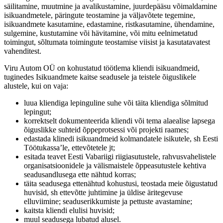
säilitamine, muutmine ja avalikustamine, juurdepääsu võimaldamine
isikuandmetele, päringute teostamine ja väljavõtete tegemine,
isikuandmete kasutamine, edastamine, ristkasutamine, ühendamine,
sulgemine, kustutamine või hävitamine, või mitu eelnimetatud
toimingut, sõltumata toimingute teostamise viisist ja kasutatavatest
vahenditest.
Viru Autom OÜ on kohustatud töötlema kliendi isikuandmeid,
tuginedes Isikuandmete kaitse seadusele ja teistele õiguslikele
alustele, kui on vaja:
luua kliendiga lepinguline suhe või täita kliendiga sõlmitud
lepingut;
korrektselt dokumenteerida kliendi või tema alaealise lapsega
õiguslikke suhteid õppeprotsessi või projekti raames;
edastada klinedi isikuandmeid kolmandatele isikutele, sh Eesti
Töötukassa’le, ettevõtetele jt;
esitada teavet Eesti Vabariigi riigiasutustele, rahvusvahelistele
organisatsioonidele ja välismaistele õppeasutustele kehtiva
seadusandlusega ette nähtud korras;
täita seadusega ettenähtud kohustusi, teostada meie õigustatud
huvisid, sh ettevõtte juhtimine ja üldise äritegevuse
elluviimine; seaduserikkumiste ja pettuste avastamine;
kaitsta kliendi elulisi huvisid;
muul seadusega lubatud alusel.