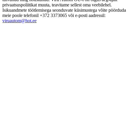
privaatsuspoliitikat muuta, teavitame sellest oma veebilehel.
Isikuandmete töötlemisega seonduvate küsimustega võite pöörduda
meie poole telefonil +372 3373065 või e-posti aadressil:
viruautom@hot.ee