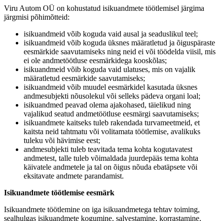
Viru Autom OÜ on kohustatud isikuandmete töötlemisel järgima
järgmisi põhimõtteid:
isikuandmeid võib koguda vaid ausal ja seaduslikul teel;
isikuandmeid võib koguda üksnes määratletud ja õiguspäraste
eesmärkide saavutamiseks ning neid ei või töödelda viisil, mis
ei ole andmetöötluse eesmärkidega kooskõlas;
isikuandmeid võib koguda vaid ulatuses, mis on vajalik
määratletud eesmärkide saavutamiseks;
isikuandmeid võib muudel eesmärkidel kasutada üksnes
andmesubjekti nõusolekul või selleks pädeva organi loal;
isikuandmed peavad olema ajakohased, täielikud ning
vajalikud seatud andmetöötluse eesmärgi saavutamiseks;
isikuandmete kaitseks tuleb rakendada turvameetmeid, et
kaitsta neid tahtmatu või volitamata töötlemise, avalikuks
tuleku või hävimise eest;
andmesubjekti tuleb teavitada tema kohta kogutavatest
andmetest, talle tuleb võimaldada juurdepääs tema kohta
käivatele andmetele ja tal on õigus nõuda ebatäpsete või
eksitavate andmete parandamist.
Isikuandmete töötlemise eesmärk
Isikuandmete töötlemine on iga isikuandmetega tehtav toiming,
sealhulgas isikuandmete kogumine, salvestamine, korrastamine,