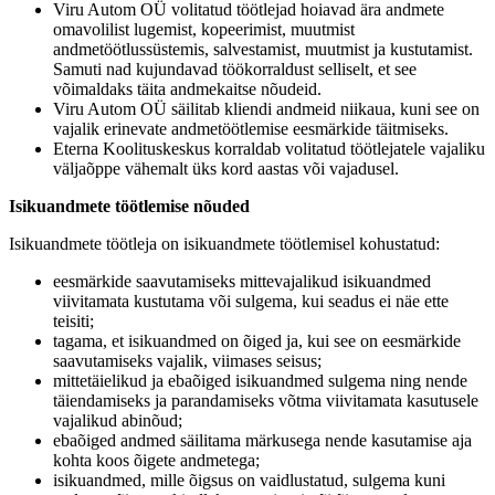
Viru Autom OÜ volitatud töötlejad hoiavad ära andmete
omavolilist lugemist, kopeerimist, muutmist
andmetöötlussüstemis, salvestamist, muutmist ja kustutamist.
Samuti nad kujundavad töökorraldust selliselt, et see
võimaldaks täita andmekaitse nõudeid.
Viru Autom OÜ säilitab kliendi andmeid niikaua, kuni see on
vajalik erinevate andmetöötlemise eesmärkide täitmiseks.
Eterna Koolituskeskus korraldab volitatud töötlejatele vajaliku
väljaõppe vähemalt üks kord aastas või vajadusel.
Isikuandmete töötlemise nõuded
Isikuandmete töötleja on isikuandmete töötlemisel kohustatud:
eesmärkide saavutamiseks mittevajalikud isikuandmed
viivitamata kustutama või sulgema, kui seadus ei näe ette
teisiti;
tagama, et isikuandmed on õiged ja, kui see on eesmärkide
saavutamiseks vajalik, viimases seisus;
mittetäielikud ja ebaõiged isikuandmed sulgema ning nende
täiendamiseks ja parandamiseks võtma viivitamata kasutusele
vajalikud abinõud;
ebaõiged andmed säilitama märkusega nende kasutamise aja
kohta koos õigete andmetega;
isikuandmed, mille õigsus on vaidlustatud, sulgema kuni