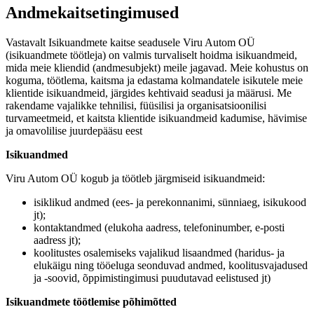
Andmekaitsetingimused
Vastavalt Isikuandmete kaitse seadusele Viru Autom OÜ
(isikuandmete töötleja) on valmis turvaliselt hoidma isikuandmeid,
mida meie kliendid (andmesubjekt) meile jagavad. Meie kohustus on
koguma, töötlema, kaitsma ja edastama kolmandatele isikutele meie
klientide isikuandmeid, järgides kehtivaid seadusi ja määrusi. Me
rakendame vajalikke tehnilisi, füüsilisi ja organisatsioonilisi
turvameetmeid, et kaitsta klientide isikuandmeid kadumise, hävimise
ja omavolilise juurdepääsu eest
Isikuandmed
Viru Autom OÜ kogub ja töötleb järgmiseid isikuandmeid:
isiklikud andmed (ees- ja perekonnanimi, sünniaeg, isikukood
jt);
kontaktandmed (elukoha aadress, telefoninumber, e-posti
aadress jt);
koolitustes osalemiseks vajalikud lisaandmed (haridus- ja
elukäigu ning tööeluga seonduvad andmed, koolitusvajadused
ja -soovid, õppimistingimusi puudutavad eelistused jt)
Isikuandmete töötlemise põhimõtted