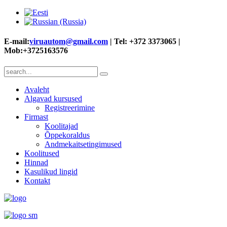
E-mail:
viruautom@gmail.com
| Tel: +372 3373065 |
Mob:+3725163576
Avaleht
Algavad kursused
Registreerimine
Firmast
Koolitajad
Õppekoraldus
Andmekaitsetingimused
Koolitused
Hinnad
Kasulikud lingid
Kontakt