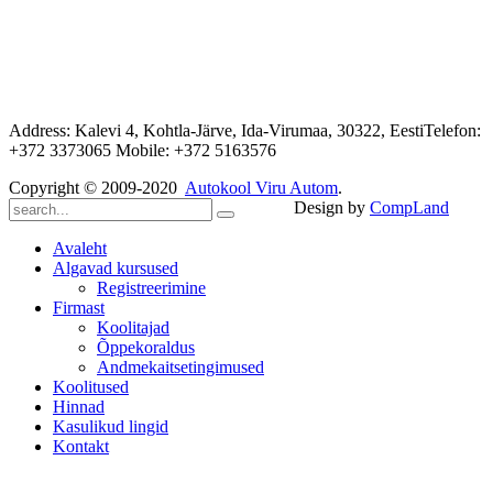
Address: Kalevi 4, Kohtla-Järve, Ida-Virumaa, 30322, EestiTelefon:
+372 3373065 Mobile: +372 5163576
Copyright © 2009-2020
Autokool Viru Autom
.
Design by
CompLand
Avaleht
Algavad kursused
Registreerimine
Firmast
Koolitajad
Õppekoraldus
Andmekaitsetingimused
Koolitused
Hinnad
Kasulikud lingid
Kontakt