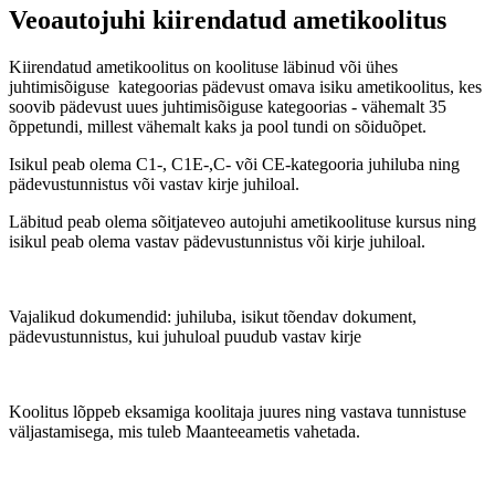
Veoautojuhi kiirendatud ametikoolitus
Kiirendatud ametikoolitus on koolituse läbinud või ühes
juhtimisõiguse kategoorias pädevust omava isiku ametikoolitus, kes
soovib pädevust uues juhtimisõiguse kategoorias - vähemalt 35
õppetundi, millest vähemalt kaks ja pool tundi on sõiduõpet.
Isikul peab olema C1-, C1E-,C- või CE-kategooria juhiluba ning
pädevustunnistus või vastav kirje juhiloal.
Läbitud peab olema sõitjateveo autojuhi ametikoolituse kursus ning
isikul peab olema vastav pädevustunnistus või kirje juhiloal.
Vajalikud dokumendid: juhiluba, isikut tõendav dokument,
pädevustunnistus, kui juhuloal puudub vastav kirje
Koolitus lõppeb eksamiga koolitaja juures ning vastava tunnistuse
väljastamisega, mis tuleb Maanteeametis vahetada.