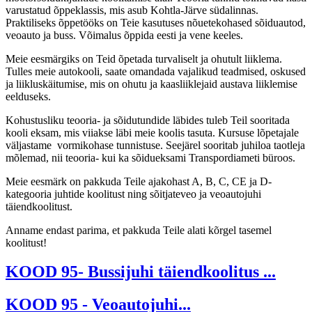
varustatud õppeklassis, mis asub Kohtla-Järve südalinnas.
Praktiliseks õppetööks on Teie kasutuses nõuetekohased sõiduautod,
veoauto ja buss. Võimalus õppida eesti ja vene keeles.
Meie eesmärgiks on Teid õpetada turvaliselt ja ohutult liiklema.
Tulles meie autokooli, saate omandada vajalikud teadmised, oskused
ja liikluskäitumise, mis on ohutu ja kaasliiklejaid austava liiklemise
eelduseks.
Kohustusliku teooria- ja sõidutundide läbides tuleb Teil sooritada
kooli eksam, mis viiakse läbi meie koolis tasuta. Kursuse lõpetajale
väljastame vormikohase tunnistuse. Seejärel sooritab juhiloa taotleja
mõlemad, nii teooria- kui ka sõidueksami Transpordiameti büroos.
Meie eesmärk on pakkuda Teile ajakohast A, B, C, CE ja D-
kategooria juhtide koolitust ning sõitjateveo ja veoautojuhi
täiendkoolitust.
Anname endast parima, et pakkuda Teile alati kõrgel tasemel
koolitust!
KOOD 95- Bussijuhi täiendkoolitus ...
KOOD 95 - Veoautojuhi...