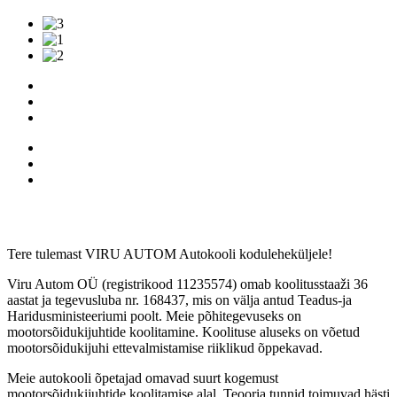
Tere tulemast VIRU AUTOM Autokooli koduleheküljele!
Viru Autom OÜ (registrikood 11235574) omab koolitusstaaži 36
aastat ja tegevusluba nr. 168437, mis on välja antud Teadus-ja
Haridusministeeriumi poolt. Meie põhitegevuseks on
mootorsõidukijuhtide koolitamine. Koolituse aluseks on võetud
mootorsõidukijuhi ettevalmistamise riiklikud õppekavad.
Meie autokooli õpetajad omavad suurt kogemust
mootorsõidukijuhtide koolitamise alal. Teooria tunnid toimuvad hästi