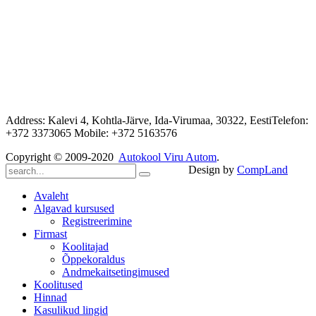
Address: Kalevi 4, Kohtla-Järve, Ida-Virumaa, 30322, EestiTelefon:
+372 3373065 Mobile: +372 5163576
Copyright © 2009-2020
Autokool Viru Autom
.
Design by
CompLand
Avaleht
Algavad kursused
Registreerimine
Firmast
Koolitajad
Õppekoraldus
Andmekaitsetingimused
Koolitused
Hinnad
Kasulikud lingid