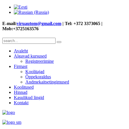
E-mail:
viruautom@gmail.com
| Tel: +372 3373065 |
Mob:+3725163576
Avaleht
Algavad kursused
Registreerimine
Firmast
Koolitajad
Õppekoraldus
Andmekaitsetingimused
Koolitused
Hinnad
Kasulikud lingid
Kontakt